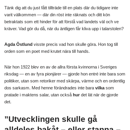
Tänk dig att du just fått tillträde till en plats där du tidigare inte
varit välkommen — där din röst inte räknats och ditt kön
betraktats som ett hinder för att förstå vad landets väl och ve
kräver. Vad gör du då, när du äntligen får kliva upp i talarstolen?
Agda Östlund
visste precis vad hon skulle göra. Hon tog till
orden som en poet med krutet nära till hands.
När hon 1922 blev en av de allra första kvinnorna i Sveriges
riksdag — en av fyra pionjärer — gjorde hon entré inte bara som
politiker, utan som retoriker med skärpa, värme och en ordentlig
dos sarkasm. Med henne förändrades inte bara
vilka
som
pratade i maktens salar, utan också
hur
det lät när de gjorde
det.
”Utvecklingen skulle gå
alldeles bakåt – eller stanna –