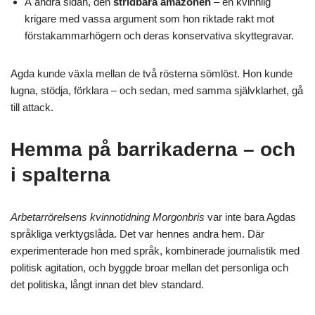
Å andra sidan, den
stridbara amazonen
– en kvinnlig
krigare med vassa argument som hon riktade rakt mot
förstakammarhögern och deras konservativa skyttegravar.
Agda kunde växla mellan de två rösterna sömlöst. Hon kunde
lugna, stödja, förklara – och sedan, med samma självklarhet, gå
till attack.
Hemma på barrikaderna – och
i spalterna
Arbetarrörelsens kvinnotidning
Morgonbris
var inte bara Agdas
språkliga verktygslåda. Det var hennes andra hem. Där
experimenterade hon med språk, kombinerade journalistik med
politisk agitation, och byggde broar mellan det personliga och
det politiska, långt innan det blev standard.