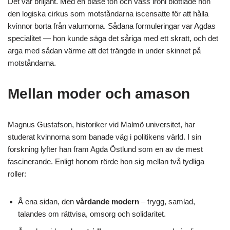
Det var briljant. Med en blasé ton och vass ironi blottlade hon
den logiska cirkus som motståndarna iscensatte för att hålla
kvinnor borta från valurnorna. Sådana formuleringar var Agdas
specialitet — hon kunde säga det såriga med ett skratt, och det
arga med sådan värme att det trängde in under skinnet på
motståndarna.
Mellan moder och amason
Magnus Gustafson, historiker vid Malmö universitet, har
studerat kvinnorna som banade väg i politikens värld. I sin
forskning lyfter han fram Agda Östlund som en av de mest
fascinerande. Enligt honom rörde hon sig mellan två tydliga
roller:
Å ena sidan, den
vårdande modern
– trygg, samlad,
talandes om rättvisa, omsorg och solidaritet.