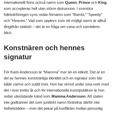
Internationellt finns också namn som
Queen
,
Prince
och
King
,
som accepteras helt utan större diskussion. I svenska
folkbokföringen syns redan förnamn som “Bambi,” “Speedy”
och “Heaven.” Vad som upplevs som ett möjligt namn är alltså
långtifrån statiskt – det är en fråga om vana och samtidens
blick.
Konstnären och hennes
signatur
För Karin Andersson är “Mamma” mer än en etikett. Det är en
del av hennes konstnärliga identitet och en signatur som bär
både värme och subtil ironi. Hon har skrivit under sina verk med
det i över trettio år och för internationella konstpubliken är hon
redan uteslutande känd som
Mamma Andersson
. Att staten
inte godkänner det som juridiskt namn förändrar därför inte
helhetsbilden – men det pekar på konflikten mellan personlig