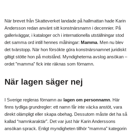
När brevet från Skatteverket landade på hallmattan hade Karin
Andersson redan använt sitt konstnärsnamn i decennier. På
galleriväggar, i kataloger och i internationella utställningar stod
det samma ord intill hennes målningar:
Mamma
. Men nu blev
det tvärstopp. När hon försökte göra konstnärsnamnet juridiskt
giltigt stötte hon på motstånd. Myndigheterna avslog ansökan –
ordet ”mamma” fick inte räknas som förnamn.
När lagen säger nej
I Sverige regleras förnamn av
lagen om personnamn
. Här
finns tydliga grundregler: ett namn får inte väcka anstöt, vara
direkt olämpligt eller skapa obehag. Dessutom måste det ha så
kallad “namnkaraktär”. Det var just här Karin Anderssons
ansökan sprack. Enligt myndigheten tillhör “mamma” kategorin