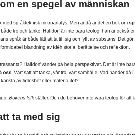
som en spegel av människan
k med språkteknisk mikroanalys. Men ändå är det en bok om
sp
a både tro och tanke. Halldorf är inte bara teolog, han är också en
s språk är både lätt att ta till sig och fyllt av substans. Det gör 
 formidabel blandning av idéhistoria, berättelse och reflektion.
tressanta? Halldorf vänder på hela perspektivet. Det är inte bar
å oss
. Vårt sätt att tänka, vår tro, vårt samhälle. Vad händer då i e
n känsla av tidlöshet eller materialitet?
rågor
Bokens folk
ställer. Och du behöver inte vara teolog för att 
tt ta med sig