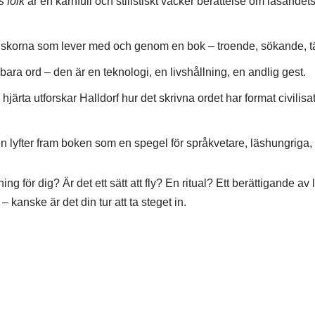
 folk
är en kärnfull och stilistiskt vacker berättelse om läsandet
niskorna som lever med och genom en bok – troende, sökande, 
ara ord – den är en teknologi, en livshållning, en andlig gest.
ärta utforskar Halldorf hur det skrivna ordet har format civilisat
 lyfter fram boken som en spegel för språkvetare, läshungriga, 
g för dig? Är det ett sätt att fly? En ritual? Ett berättigande av l
– kanske är det din tur att ta steget in.