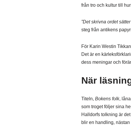
från tro och kultur till hu
”Det skrivna ordet sätter 
steg från antikens papyr
För Karin Westin Tikkane
Det är en kärleksförklari
dess meningar och förä
När läsning
Titeln,
Bokens folk
, lån
som troget följer sina he
Halldorfs tolkning är det
blir en handling, nästan