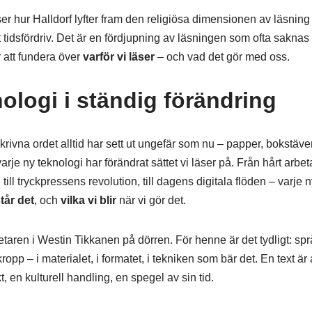
r hur Halldorf lyfter fram den religiösa dimensionen av läsning
 tidsfördriv. Det är en fördjupning av läsningen som ofta saknas i 
r att fundera över
varför vi läser
– och vad det gör med oss.
ologi i ständig förändring
et skrivna ordet alltid har sett ut ungefär som nu – papper, bokst
rje ny teknologi har förändrat sättet vi läser på. Från hårt arbe
ill tryckpressens revolution, till dagens digitala flöden – varje 
tår det
, och
vilka vi blir
när vi gör det.
aren i Westin Tikkanen på dörren. För henne är det tydligt: språk
ropp – i materialet, i formatet, i tekniken som bär det. En text är 
t, en kulturell handling, en spegel av sin tid.