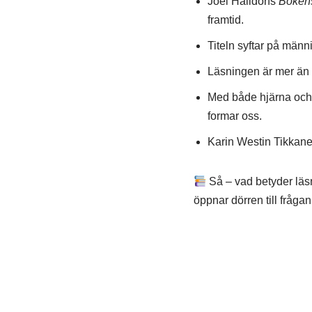
Joel Halldorfs
Bokens
framtid.
Titeln syftar på män
Läsningen är mer än b
Med både hjärna och hj
formar oss.
Karin Westin Tikkanen
Så – vad betyder läsnin
öppnar dörren till frågan 