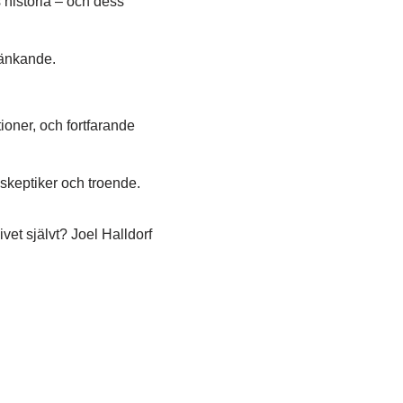
s historia – och dess
tänkande.
ioner, och fortfarande
skeptiker och troende.
ivet självt? Joel Halldorf