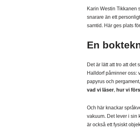
Karin Westin Tikkanen se
snarare än ett personligt
samtid. Här ges plats fö
En boktekn
Det är lätt att tro att d
Halldorf påminner oss: va
papyrus och pergament, t
vad vi läser
,
hur vi förs
Och här knackar språkvet
vakuum. Det lever i sin k
är också ett fysiskt objek