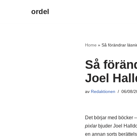
ordel
Hoppa
till
innehåll
Home
»
Så förändrar läsnin
Så föränd
Joel Hall
av
Redaktionen
06/08/2
Det börjar med böcker 
pixlar
bjuder Joel Halldor
en annan sorts berättels