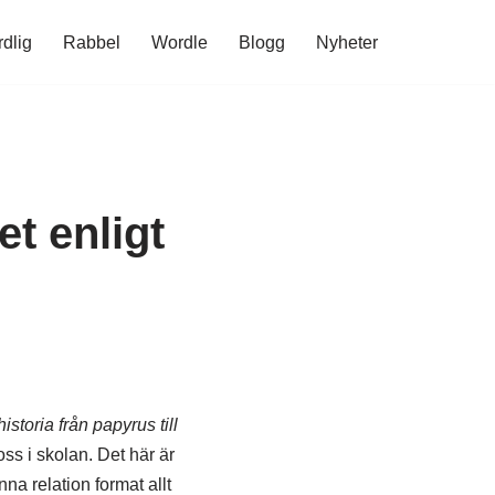
rdlig
Rabbel
Wordle
Blogg
Nyheter
t enligt
istoria från papyrus till
oss i skolan. Det här är
na relation format allt