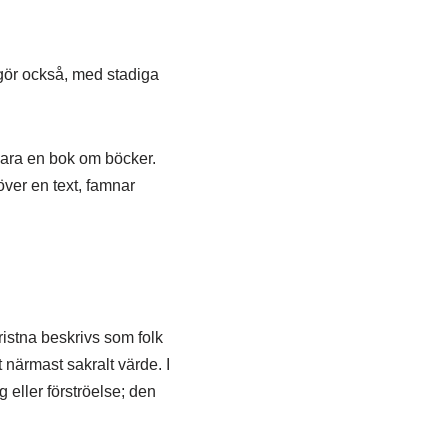
 gör också, med stadiga
 bara en bok om böcker.
 över en text, famnar
ristna beskrivs som folk
t närmast sakralt värde. I
g eller förströelse; den