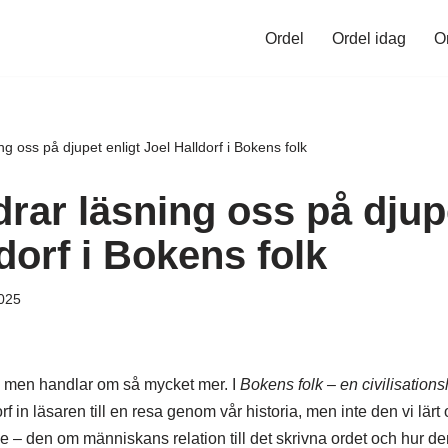
Ordel
Ordel idag
O
g oss på djupet enligt Joel Halldorf i Bokens folk
rar läsning oss på djupe
dorf i Bokens folk
025
– men handlar om så mycket mer. I
Bokens folk – en civilisationsh
f in läsaren till en resa genom vår historia, men inte den vi lärt 
e – den om människans relation till det skrivna ordet och hur den