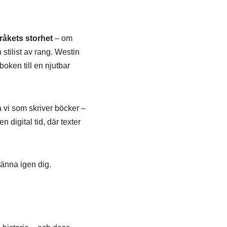
råkets storhet
– om
 stilist av rang. Westin
boken till en njutbar
a vi som skriver böcker –
n digital tid, där texter
känna igen dig.