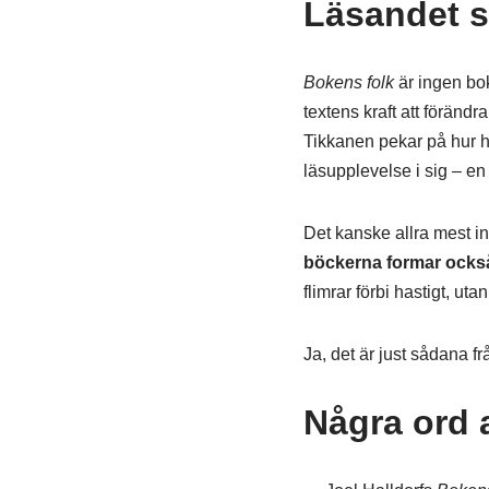
Läsandet 
Bokens folk
är ingen bo
textens kraft att förändr
Tikkanen pekar på hur han
läsupplevelse i sig – en
Det kanske allra mest in
böckerna formar ocks
flimrar förbi hastigt, uta
Ja, det är just sådana f
Några ord a