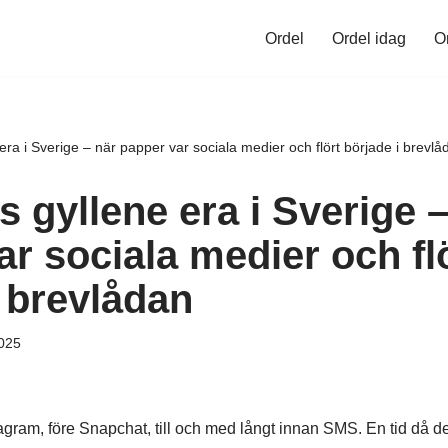
Ordel
Ordel idag
O
era i Sverige – när papper var sociala medier och flört började i brevlå
 gyllene era i Sverige –
r sociala medier och fl
i brevlådan
025
agram, före Snapchat, till och med långt innan SMS. En tid då det