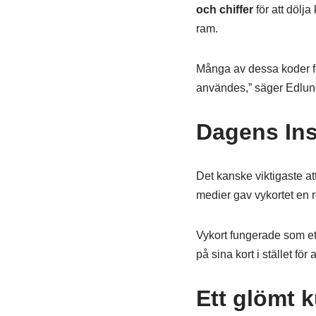
och chiffer
för att dölj
ram.
Många av dessa koder för
användes,” säger Edlund
Dagens Inst
Det kanske viktigaste at
medier gav vykortet en rö
Vykort fungerade som ett
på sina kort i stället för
Ett glömt ku