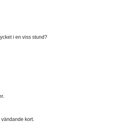
cket i en viss stund?
r.
d vändande kort.