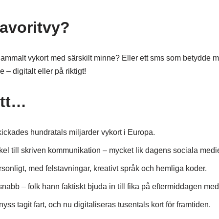
favoritvy?
gammalt vykort med särskilt minne? Eller ett sms som betydde my
– digitalt eller på riktigt!
att…
kickades hundratals miljarder vykort i Europa.
skel till skriven kommunikation – mycket lik dagens sociala medie
rsonligt, med felstavningar, kreativt språk och hemliga koder.
abb – folk hann faktiskt bjuda in till fika på eftermiddagen me
yss tagit fart, och nu digitaliseras tusentals kort för framtiden.