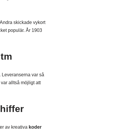
 Andra skickade vykort
ket populär. År 1903
itm
r. Leveranserna var så
r alltså möjligt att
hiffer
er av kreativa
koder