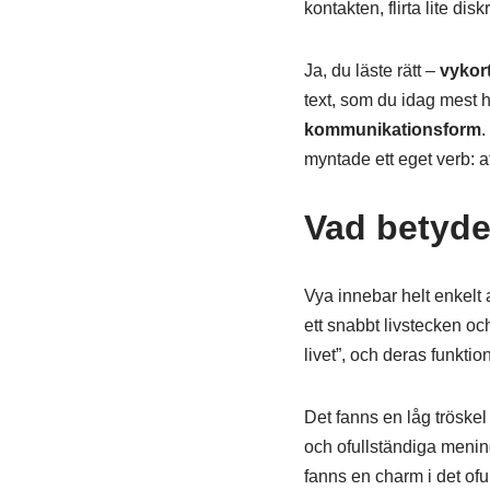
kontakten, flirta lite dis
Ja, du läste rätt –
vykor
text, som du idag mest hit
kommunikationsform
.
myntade ett eget verb: at
Vad betyde
Vya innebar helt enkelt 
ett snabbt livstecken oc
livet”, och deras funkti
Det fanns en låg tröskel 
och ofullständiga meninga
fanns en charm i det of