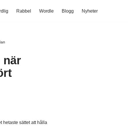
rdlig
Rabbel
Wordle
Blogg
Nyheter
dan
 när
ört
 hetaste sättet att hålla