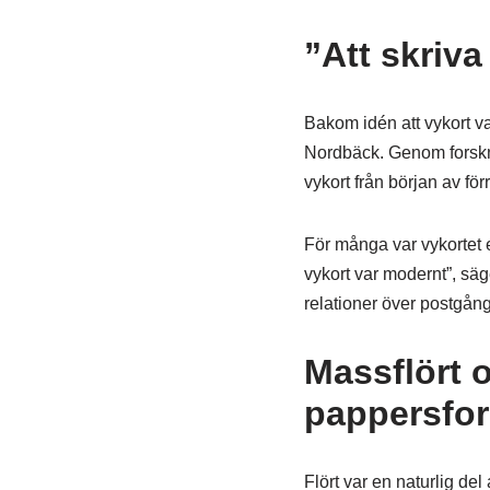
”Att skriva
Bakom idén att vykort v
Nordbäck. Genom forskn
vykort från början av förr
För många var vykortet et
vykort var modernt”, sä
relationer över postgån
Massflört 
pappersfo
Flört var en naturlig de