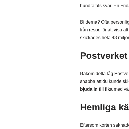
hundratals svar. En Fri
Bilderna? Ofta personlig
från resor, för att visa 
skickades hela 43 miljon
Postverket 
Bakom detta låg Postver
snabba att du kunde skic
bjuda in till fika
med vä
Hemliga kä
Eftersom korten saknade