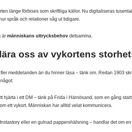
en länge förbises som skriftliga källor. Nu digitaliseras tusental
ur språk och relationer såg ut tidigare.
g är
människans uttrycksbehov
detsamma.
lära oss av vykortens storhet
er fler meddelanden än du hinner läsa – tänk om. Redan 1903 skr
 något.
 hjärta i ett DM – tänk på Frida i Härnösand, som en gång startad
nom ett vykort. Människan har alltid velat kommunicera.
 Instastory eller en gulnad pappershälsning – handlar det om en