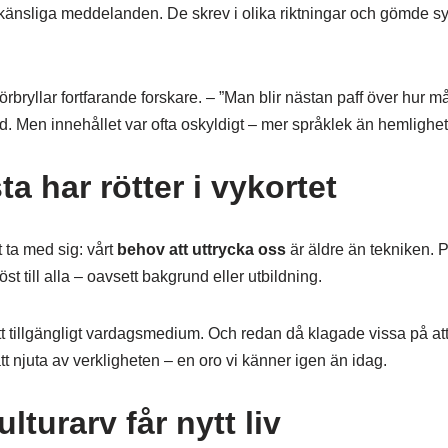
a känsliga meddelanden. De skrev i olika riktningar och gömde s
bryllar fortfarande forskare. – ”Man blir nästan paff över hur m
. Men innehållet var ofta oskyldigt – mer språklek än hemlighe
a har rötter i vykortet
t ta med sig: vårt
behov att uttrycka oss
är äldre än tekniken. 
st till alla – oavsett bakgrund eller utbildning.
 tillgängligt vardagsmedium. Och redan då klagade vissa på att 
 att njuta av verkligheten – en oro vi känner igen än idag.
lturarv får nytt liv