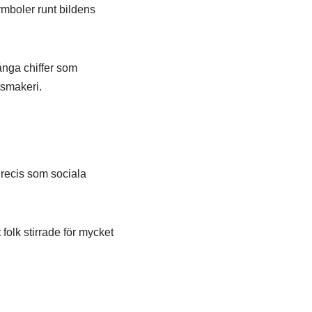
ymboler runt bildens
ånga chiffer som
tsmakeri.
Precis som sociala
folk stirrade för mycket