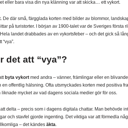
kret eller bara visa din nya klänning var att skicka… ett vykort.
t
. De där små, färgglada korten med bilder av blommor, landskap
tar på turistorter. I början av 1900-talet var de Sveriges första ri
 Hela landet drabbades av en vykortsfeber – och det gick så lång
t “vya”.
r det att “vya”?
att
byta vykort
med andra – vänner, främlingar eller en blivande f
h en offentlig hälsning. Ofta utsmyckades korten med positiva fr
on liknade mycket av vad dagens sociala medier gör för oss.
att delta – precis som i dagens digitala chattar. Man behövde int
r och stavfel gjorde ingenting. Det viktiga var att förmedla något
ullkomliga – det kändes
äkta
.