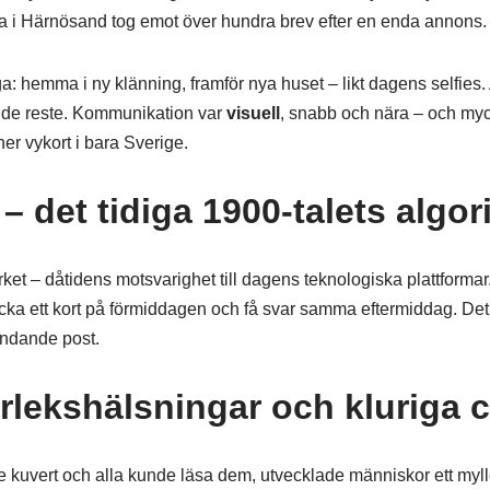
da i Härnösand tog emot över hundra brev efter en enda annons.
a: hemma i ny klänning, framför nya huset – likt dagens selfies.
att de reste. Kommunikation var
visuell
, snabb och nära – och myc
er vykort i bara Sverige.
– det tidiga 1900-talets algor
ket – dåtidens motsvarighet till dagens teknologiska plattforma
ka ett kort på förmiddagen och få svar samma eftermiddag. Det va
ndande post.
rlekshälsningar och kluriga c
 kuvert och alla kunde läsa dem, utvecklade människor ett myll