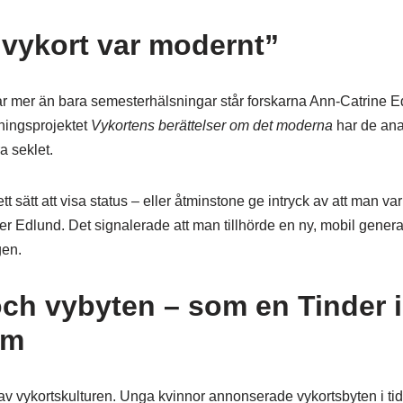
 vykort var modernt”
ar mer än bara semesterhälsningar står forskarna Ann-Catrine 
ingsprojektet
Vykortens berättelser om det moderna
har de ana
a seklet.
t sätt att visa status – eller åtminstone ge intryck av att man var s
ger Edlund. Det signalerade att man tillhörde en ny, mobil gene
gen.
och vybyten – som en Tinder i
rm
l av vykortskulturen. Unga kvinnor annonserade vykortsbyten i tid