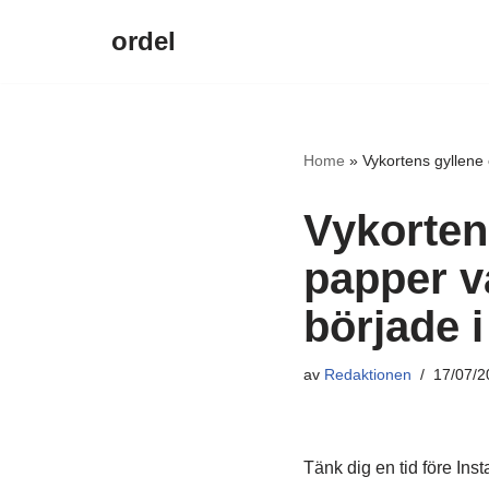
ordel
Hoppa
till
innehåll
Home
»
Vykortens gyllene 
Vykortens
papper va
började 
av
Redaktionen
17/07/2
Tänk dig en tid före Inst